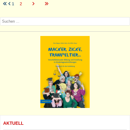
1
2
AKTUELL