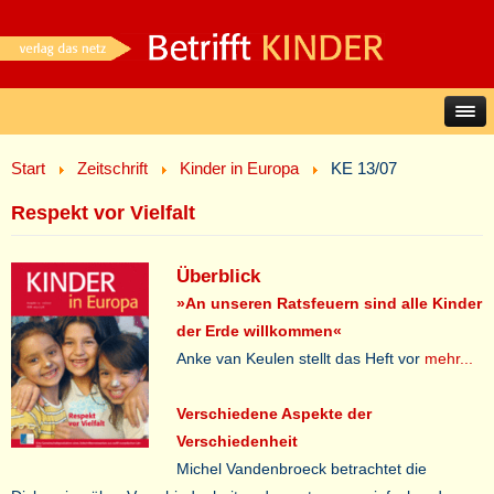
Start
Zeitschrift
Kinder in Europa
KE 13/07
Respekt vor Vielfalt
Überblick
»An unseren Ratsfeuern sind alle Kinder
der Erde willkommen«
Anke van Keulen stellt das Heft vor
mehr...
Verschiedene Aspekte der
Verschiedenheit
Michel Vandenbroeck betrachtet die