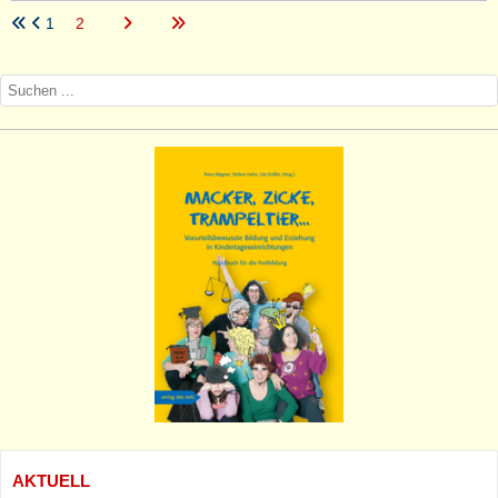
1
2
AKTUELL