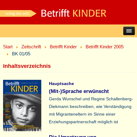
Start
Zeitschrift
Betrifft Kinder
Betrifft Kinder 2005
BK 01/05
Inhaltsverzeichnis
Hauptsache
(Mit-)Sprache erwünscht
Gerda Wunschel und Regine Schallenberg-
Diekmann beschreiben, wie Verständigung
mit Migranteneltern im Sinne einer
Erziehungspartnerschaft möglich ist