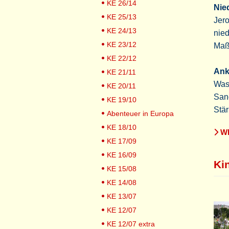
KE 26/14
Nied
KE 25/13
Jero
KE 24/13
nied
KE 23/12
Maß
KE 22/12
Ank
KE 21/11
Was 
KE 20/11
Sanc
KE 19/10
Stär
Abenteuer in Europa
KE 18/10
WE
KE 17/09
KE 16/09
Ki
KE 15/08
KE 14/08
KE 13/07
KE 12/07
KE 12/07 extra