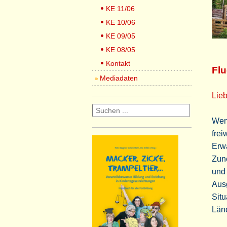
KE 11/06
KE 10/06
KE 09/05
KE 08/05
Kontakt
Flu
Mediadaten
Lieb
Wenn
frei
Erw
Zune
und 
Ausg
Situ
Län