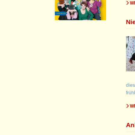
WE
Ni
die
früh
WE
An