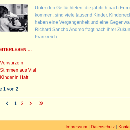
Unter den Geflüchteten, die jährlich nach Eur
kommen, sind viele tausend Kinder. Kinderrec
haben eine Vergangenheit und eine Gegenwar
Richard Sancho Andreo fragt nach ihrer Zukunf
Frankreich.
ITERLESEN …
Verwurzeln
Stimmen aus Vial
Kinder in Haft
e 1 von 2
1
2
Impressum
|
Datenschutz
|
Konta