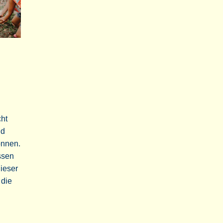
cht
nd
önnen.
ssen
ieser
 die