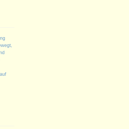
ung
ewegt,
und
e
auf