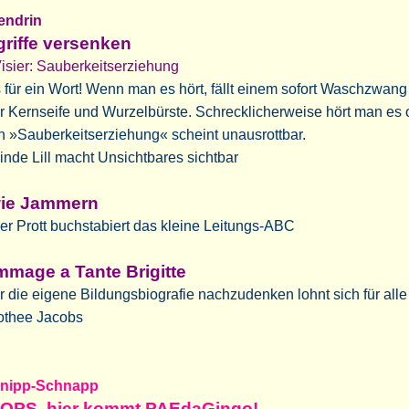
tendrin
riffe versenken
isier: Sauberkeitserziehung
für ein Wort! Wenn man es hört, fällt einem sofort Waschzwang 
r
Kernseife und Wurzelbürste. Schrecklicherweise hört man es o
n »Sauber
keitserziehung« scheint unausrottbar.
inde Lill macht Unsichtbares sichtbar
wie Jammern
r Prott buchstabiert das kleine Leitungs-ABC
mage a Tante Brigitte
 die eigene Bildungsbiografie nachzudenken lohnt sich für alle
othee Jacobs
nipp-Schnapp
OPS, hier kommt PAEdaGingo!