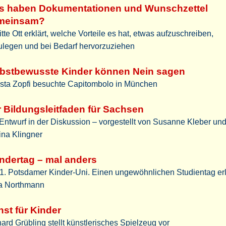
s haben Dokumentationen und Wunschzettel
meinsam?
itte Ott erklärt, welche Vorteile es hat, etwas aufzuschreiben,
ulegen und bei Bedarf hervorzuziehen
lbstbewusste Kinder können Nein sagen
ista Zopfi besuchte Capitombolo in München
 Bildungsleitfaden für Sachsen
Entwurf in der Diskussion – vorgestellt von Susanne Kleber un
ina Klingner
ndertag – mal anders
1. Potsdamer Kinder-Uni. Einen ungewöhnlichen Studientag er
a Northmann
st für Kinder
ard Grübling stellt künstlerisches Spielzeug vor