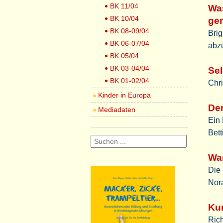
BK 11/04
Wa
BK 10/04
ge
BK 08-09/04
Brig
BK 06-07/04
abz
BK 05/04
BK 03-04/04
Se
BK 01-02/04
Chr
Kinder in Europa
Der
Mediadaten
Ein 
Bett
Wa
Die 
Nor
Kun
Rich