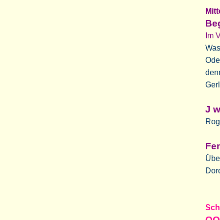
Mit
Beg
Im V
Was 
Ode
den
Gerl
J 
Roge
Fem
Über
Dor
Sch
OO