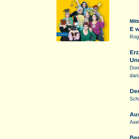
Mit
E w
Roge
Erz
Un
Dor
darü
De
Sch
Au
Axe
Beg