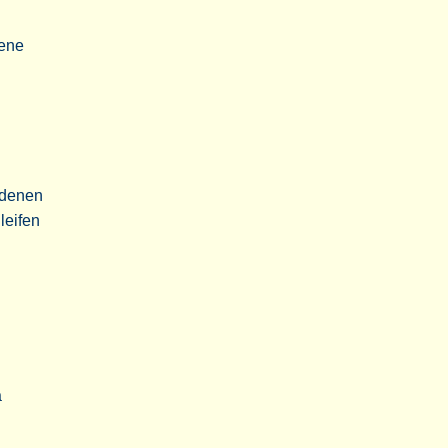
hene
 denen
leifen
a