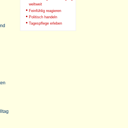
weltweit
Feinfühlig reagieren
Politisch handeln
Tagespflege erleben
und
ten
lltag