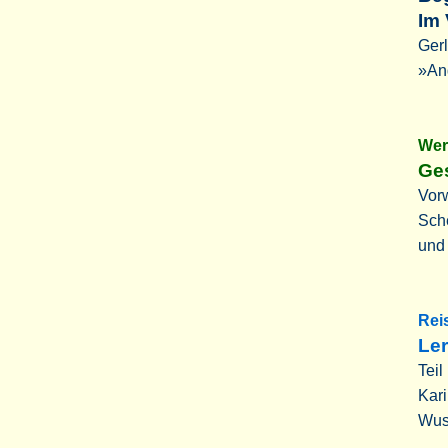
Im 
Gerl
»Ang
Wer
Ge
Vorw
Sche
und
Rei
Le
Teil
Kari
Wus