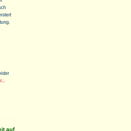
er
sch
stert
tung.
eider
...
it auf