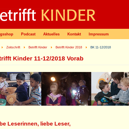
agsshop
Podcast
Aktuelles
Kontakt
Impressum
Zeitschrift
Betrifft Kinder
Betrifft Kinder 2018
BK 11-12/2018
rifft Kinder 11-12/2018 Vorab
be Leserinnen, liebe Leser,