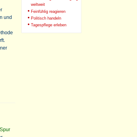
weltweit
r
Feinfühlig reagieren
en und
Politisch handeln
Tagespflege erleben
ethode
ft.
ener
 Spur