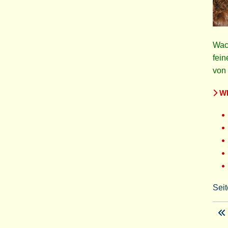
Wach
fein
von 
WE
Seit