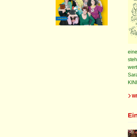
eine
steh
wert
Sar
KIN
WE
Ein