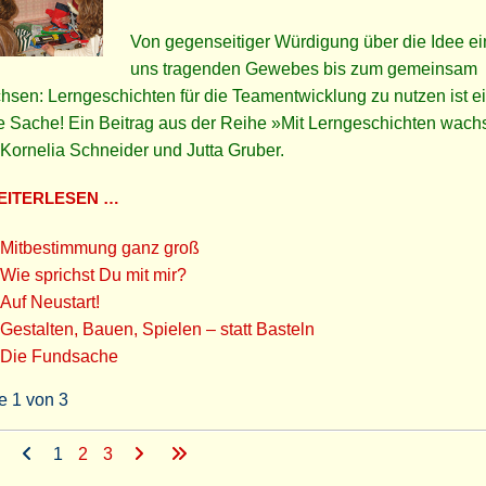
Von gegenseitiger Würdigung über die Idee e
uns tragenden Gewebes bis zum gemeinsam
sen: Lerngeschichten für die Teamentwicklung zu nutzen ist e
e Sache! Ein Beitrag aus der Reihe »Mit Lerngeschichten wac
Kornelia Schneider und Jutta Gruber.
ITERLESEN …
Mitbestimmung ganz groß
Wie sprichst Du mit mir?
Auf Neustart!
Gestalten, Bauen, Spielen – statt Basteln
Die Fundsache
e 1 von 3
1
2
3