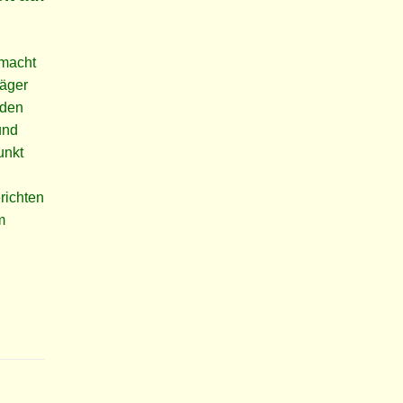
 macht
räger
 den
und
unkt
richten
m