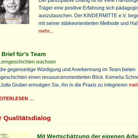
Der partizipative Dialog ist für viele Hamburg
Träger eine positive Erfahrung sich pädagogi
auszutauschen. Der KINDERMITTE e.V. begei
mit seiner stärkeorientierten Methode und Hal
mehr...
 Brief für’s Team
 Lerngeschichten wachsen
 die gegenseitige Würdigung und Anerkennung im Team bieten
geschichten einen ressourcenorientierten Blick. Kornelia Schn
Jutta Gruber ermutigen Sie, ihn in die Praxis zu integrieren
mehr
ITERLESEN …
r Qualitätsdialog
Mit Wertschätzung der eigenen Arbe