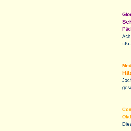
Glo
Sc
Päd
Achi
»Kra
Med
Hä
Joch
ges
Com
Ola
Dies