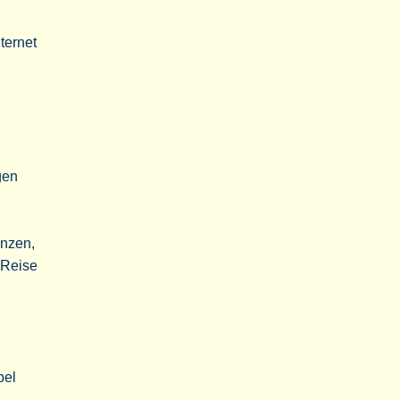
ternet
g
gen
änzen,
 Reise
bel