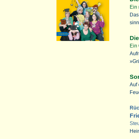
Ein
Das 
sinn
Di
Ein
Auf
»Gr
So
Auf 
Feu
Rüc
Fri
Ste
Hein