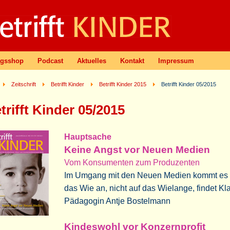
agsshop
Podcast
Aktuelles
Kontakt
Impressum
Zeitschrift
Betrifft Kinder
Betrifft Kinder 2015
Betrifft Kinder 05/2015
trifft Kinder 05/2015
Hauptsache
Keine Angst vor Neuen Medien
Vom Konsumenten zum Produzenten
Im Umgang mit den Neuen Medien kommt es 
das Wie an, nicht auf das Wielange, findet Kl
Pädagogin Antje Bostelmann
Kindeswohl vor Konzernprofit