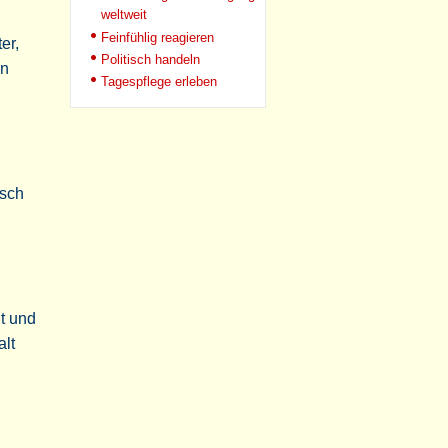
weltweit
Feinfühlig reagieren
er,
Politisch handeln
ln
Tagespflege erleben
isch
it und
alt