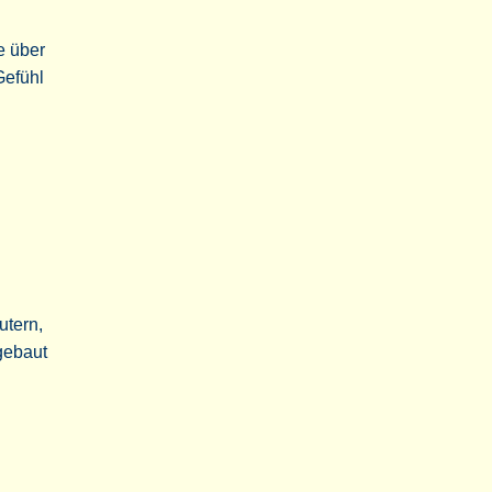
ie über
Gefühl
utern,
ngebaut