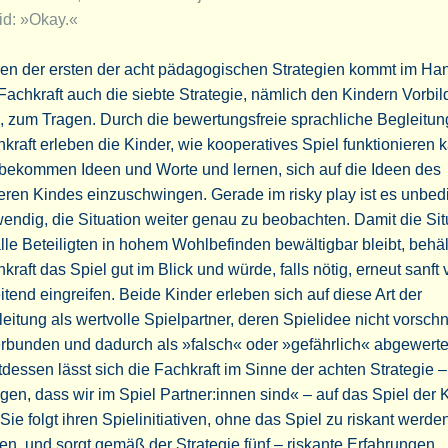
id: »Okay.«
en der ersten der acht pädagogischen Strategien kommt im Ha
Fachkraft auch die siebte Strategie, nämlich den Kindern Vorbil
, zum Tragen. Durch die bewertungsfreie sprachliche Begleitun
kraft erleben die Kinder, wie kooperatives Spiel funktionieren 
bekommen Ideen und Worte und lernen, sich auf die Ideen des
ren Kindes einzuschwingen. Gerade im risky play ist es unbed
endig, die Situation weiter genau zu beobachten. Damit die Sit
alle Beteiligten in hohem Wohlbefinden bewältigbar bleibt, behäl
kraft das Spiel gut im Blick und würde, falls nötig, erneut sanft 
itend eingreifen. Beide Kinder erleben sich auf diese Art der
eitung als wertvolle Spielpartner, deren Spielidee nicht vorschn
rbunden und dadurch als »falsch« oder »gefährlich« abgewertet
tdessen lässt sich die Fachkraft im Sinne der achten Strategie –
gen, dass wir im Spiel Partner:innen sind« – auf das Spiel der 
 Sie folgt ihren Spielinitiativen, ohne das Spiel zu riskant werde
en, und sorgt gemäß der Strategie fünf – riskante Erfahrungen