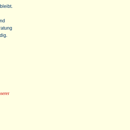
bleibt.
und
ratung
dig.
serer