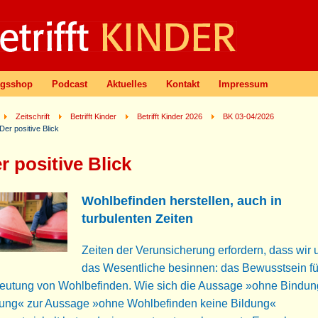
agsshop
Podcast
Aktuelles
Kontakt
Impressum
Zeitschrift
Betrifft Kinder
Betrifft Kinder 2026
BK 03-04/2026
Der positive Blick
r positive Blick
Wohlbefinden herstellen, auch in
turbulenten Zeiten
Zeiten der Verunsicherung erfordern, dass wir 
das Wesentliche besinnen: das Bewusstsein fü
eutung von Wohlbefinden. Wie sich die Aussage »ohne Bindun
dung« zur Aussage »ohne Wohlbefinden keine Bildung«