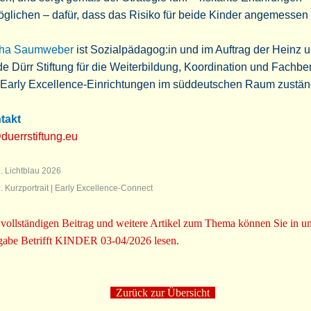
glichen – dafür, dass das Risiko für beide Kinder angemessen 
ha Saumweber
ist Sozialpädagog:in und im Auftrag der Heinz 
e Dürr Stiftung für die Weiterbildung, Koordination und Fachbe
 Early Excellence-Einrichtungen im süddeutschen Raum zustän
takt
uerrstiftung.eu
. Lichtblau 2026
. Kurzportrait | Early Excellence-Connect
vollständigen Beitrag und weitere Artikel zum Thema können Sie in un
abe Betrifft KINDER 03-04/2026 lesen.
Zurück zur Übersicht