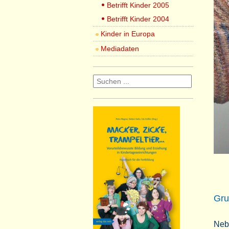
Betrifft Kinder 2005
Betrifft Kinder 2004
Kinder in Europa
Mediadaten
Gru
Neb