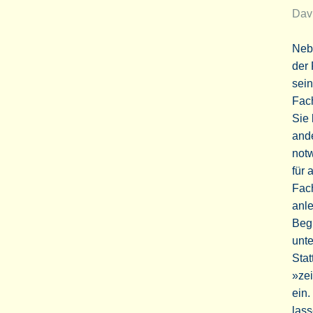
Dav
Neb
der 
sein
Fach
Sie 
ande
notw
für 
Fach
anle
Begl
unte
Stat
»zei
ein.
lass